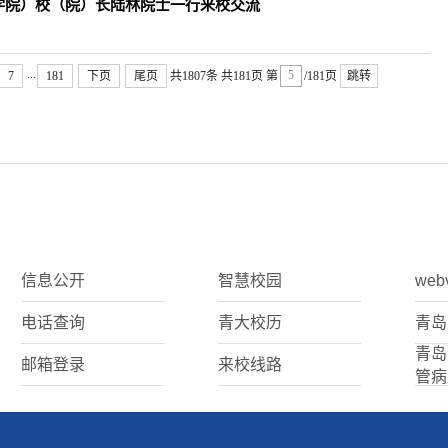
学院）校（院）长陆林院士一行来校交流
...
7
181
下页
尾页
共1807条
共181页
第
/181页
跳转
信息公开
智慧校园
web
电话查询
青大校历
青岛
青岛
邮箱登录
来校线路
管病