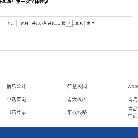
2026年第一次全体会议
下页
尾页
共1807条
共181页
第
/181页
跳转
信息公开
智慧校园
web
电话查询
青大校历
青岛
青岛
邮箱登录
来校线路
管病