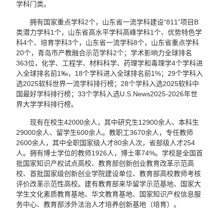
学科门类。
拥有国家重点学科2个，山东省一流学科建设“811”项目B
类潜力学科1个，山东省高水平学科高峰学科1个、优势特色学
科4个、培育学科3个，山东省一流学科8个，山东省重点学科
20个，青岛市产教融合示范学科2个；学术影响力全球排名
363位，化学、工程学、材料科学、药理学和毒理学4个学科进
入全球排名前1‰，18个学科进入全球排名前1%；29个学科入
选2025软科世界一流学科排行榜；28个学科入选2025软科中
国最好学科排行榜；33个学科入选U.S.News2025-2026年世
界大学学科排行榜。
现有在校生42000余人，其中研究生12900余人、本科生
29000余人、留学生600余人。教职工3670余人，专任教师
2600余人，其中全职国家级人才80余人次，省部级人才254
人。拥有博士学位的教师1926人，博士率74%。学校是全国首
批国家知识产权试点高校、教育部创新创业教育改革示范高
校、首批国家级创新创业学院建设单位、教育部高校教师考核
评价改革示范性高校。建有教育部来华留学示范基地、国家大
学生文化素质教育基地、华文教育基地、国家知识产权信息服
务中心、教育部涉外法治人才培养创新基地（培育）。