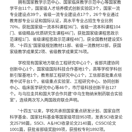
拥有国家教学示范中心、国家临床教学示范中心等国家教
学平台11个，国家级人才培养模式创新实验区3个，国家一流
专业建设点39个，省级一流专业建设点17个，26个专业通过
教育部专业认证和国际认证，高水平专业占招生专业比例
70%，获批国家级一流本科课程36门、省级一流本科课程104
门、省级精品/优质研究生课程46门，获批国家级课程思政示
范课程1门、省级课程思政示范课程48门，获全国教材建设奖5
项、“十四五”国家级规划教材11部、省级一流教材32部，获国
家级教学成果奖2项、省级教学成果奖76项。
学校现有国家地方联合工程研究中心1个，省部共建协同
创新中心1个，国家级国际科技合作基地1个，高等学校学科创
新引智基地1个，教育部工程研究中心1个，工信部首批重点培
育中试平台1个，省级重点实验室、工程研究中心、协同创新
中心、临床医学研究中心等46个，市厅级科技创新平台127
个。与乌拉圭共和国大学合作共建“中乌生物纳米制药联合实验
室”，连续两次写入两国政府联合声明。
“十四五”以来，学校共承担国家重点研发计划、国家自然
科学基金、国家社科基金等国家级项目953项，发表SCI收录论
文25798篇，SSCI、A＆HCI收录论文2140篇，CSSCI论文
1001篇，获批省部级奖励99项，获授权专利1892项。