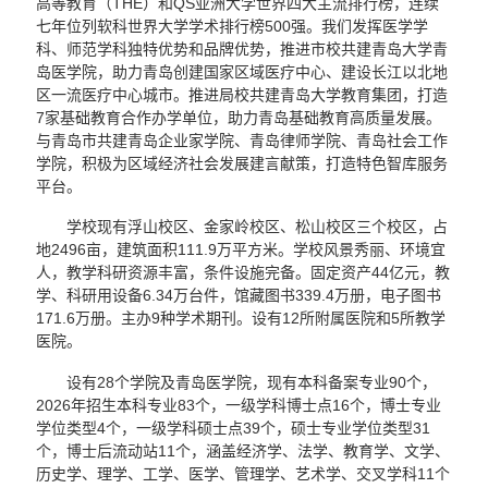
高等教育（THE）和QS亚洲大学世界四大主流排行榜，连续
七年位列软科世界大学学术排行榜500强。我们发挥医学学
科、师范学科独特优势和品牌优势，推进市校共建青岛大学青
岛医学院，助力青岛创建国家区域医疗中心、建设长江以北地
区一流医疗中心城市。推进局校共建青岛大学教育集团，打造
7家基础教育合作办学单位，助力青岛基础教育高质量发展。
与青岛市共建青岛企业家学院、青岛律师学院、青岛社会工作
学院，积极为区域经济社会发展建言献策，打造特色智库服务
平台。
学校现有浮山校区、金家岭校区、松山校区三个校区，占
地2496亩，建筑面积111.9万平方米。学校风景秀丽、环境宜
人，教学科研资源丰富，条件设施完备。固定资产44亿元，教
学、科研用设备6.34万台件，馆藏图书339.4万册，电子图书
171.6万册。主办9种学术期刊。设有12所附属医院和5所教学
医院。
设有28个学院及青岛医学院，现有本科备案专业90个，
2026年招生本科专业83个，一级学科博士点16个，博士专业
学位类型4个，一级学科硕士点39个，硕士专业学位类型31
个，博士后流动站11个，涵盖经济学、法学、教育学、文学、
历史学、理学、工学、医学、管理学、艺术学、交叉学科11个