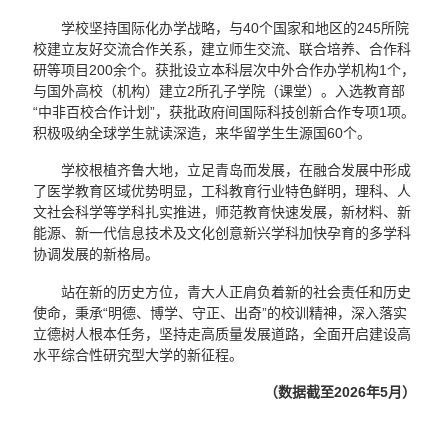
学校坚持国际化办学战略，与40个国家和地区的245所院
校建立友好交流合作关系，建立师生交流、联合培养、合作科
研等项目200余个。获批设立本科层次中外合作办学机构1个，
与国外高校（机构）建立2所孔子学院（课堂）。入选教育部
“中非百校合作计划”，获批政府间国际科技创新合作专项1项。
积极吸纳全球学生就读深造，来华留学生生源国60个。
学校根植齐鲁大地，立足青岛而发展，在融合发展中形成
了医学教育区域优势明显，工科教育行业特色鲜明，理科、人
文社会科学等学科扎实推进，师范教育快速发展，新材料、新
能源、新一代信息技术及文化创意新兴学科加快孕育的多学科
协调发展的新格局。
站在新的历史方位，青大人正肩负着新的社会责任和历史
使命，秉承“明德、博学、守正、出奇”的校训精神，深入落实
立德树人根本任务，坚持走高质量发展道路，全面开启建设高
水平综合性研究型大学的新征程。
（数据截至2026年5月）