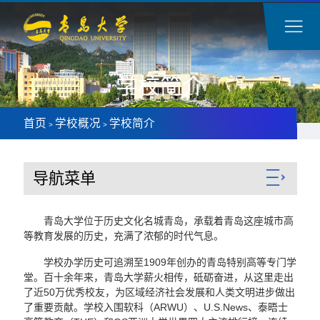
学校简介
首页
学校概况
学校简介
>
>
导航菜单
青岛大学位于历史文化名城青岛，承载着青岛这座城市高
等教育发展的历史，充满了浓郁的时代气息。
学校办学历史可追溯至1909年创办的青岛特别高等专门学
堂。百十余年来，青岛大学薪火相传，砥砺奋进，从这里走出
了近50万优秀校友，为区域经济社会发展和人类文明进步做出
了重要贡献。学校入围软科（ARWU）、U.S.News、泰晤士