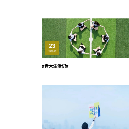
23
2024.05
#青大生活记#