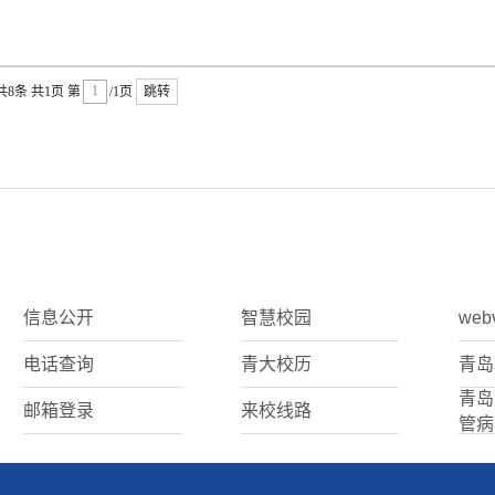
共8条
共1页
第
/1页
跳转
信息公开
智慧校园
web
电话查询
青大校历
青岛
青岛
邮箱登录
来校线路
管病