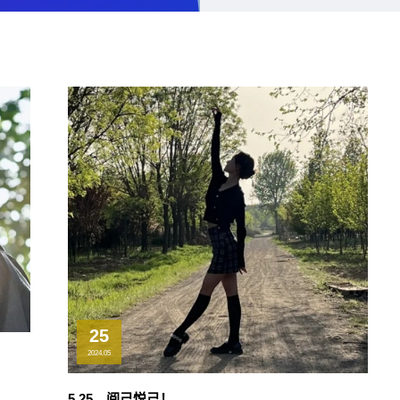
25
2024.05
5.25，阅己悦己！