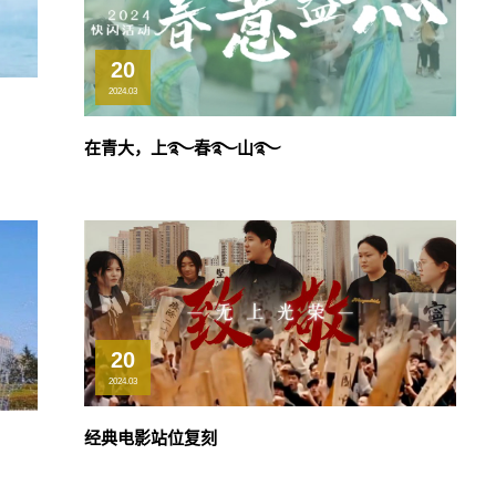
20
2024.03
在青大，上࿐春࿐山࿐
20
2024.03
经典电影站位复刻