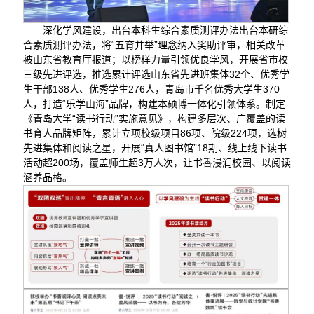
深化学风建设，出台本科生综合素质测评办法出台本研综
合素质测评办法，将“五育并举”理念纳入奖助评审，相关改革
被山东省教育厅报道；以榜样力量引领优良学风，开展省市校
三级先进评选，推选累计评选山东省先进班集体32个、优秀学
生干部138人、优秀学生276人，青岛市千名优秀大学生370
人，打造“乐学山海”品牌，构建本硕博一体化引领体系。制定
《青岛大学“读书行动”实施意见》，构建多层次、广覆盖的读
书育人品牌矩阵，累计立项校级项目86项、院级224项，选树
先进集体和阅读之星，开展“真人图书馆”18期、线上线下读书
活动超200场，覆盖师生超3万人次，让书香浸润校园、以阅读
涵养品格。