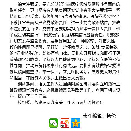
徐大连强调，要充分认识当前医疗领域反腐败斗争面临的
形势任务，更加坚决有力地贯彻落实党中央重大决策部署，坚
持正风肃纪反腐，持续加强“清廉医院”建设。医院党委要坚定
不移扛牢全面从严治党政治责任，进一步提高政治站位，把政
治建设放在首位，党委书记要切实担负起第一责任人责任，班
子成员切实履行“一岗双责”，纪委切实履行监督责任，职能部
门切实发挥监管职责。要用好用准“第一种形态”，对苗头性、
倾向性问题早提醒、早预防，常怀敬畏之心，破除“专家特殊
论”“行业特殊论”，始终严格自律。要扎实开展树立和践行正确
政绩观学习教育，坚持以人民健康为中心，坚持公立医院公益
性导向，推动医院各项事业行稳致远。要扎实有效做好省委巡
视反馈问题整改，举一反三，立足医院实际，展现更大的责任
和担当，在服务人民健康上做出更大贡献。
调研期间，相关工作人员围绕附属医院开展树立和践行正
确政绩观学习教育、巡视反馈意见整改等工作，查阅了相关资
料，提出了工作建议。
校纪委、监察专员办有关工作人员参加监督调研。
责任编辑：杨伦