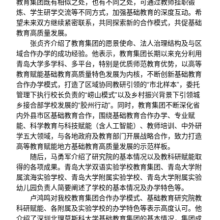
教育集团既有相似之处，也有不同之处，可通过教师挂职锻
炼、学生研学交流等不同方式，加强基础教育的深度互动。希
望未来双方继续紧密联系，共同探索新的合作模式，共促基础
教育高质量发展。
张贞齐介绍了教育集团的愿景使命、法人治理结构及与区
域合作办学的成功经验。他表示，教育集团长期以来充分利用
青岛大学多学科、多平台，特别是优质师范教育优势，以高等
教育赋能基础教育高质量特色发展为内核，不断创新基础教育
合作办学模式，打造了区域协同教研引领的“市北样本”，委托
管理下执行校长负责的“崂山模式”以及乡村振兴背景下引领城
乡接合部学校发展的“胶州行动”。同时，教育集团不断深化省
内外县市区基础教育合作，围绕基础教育合作办学、专业赋
能、科学教育与科技赋能（含人工智能）、教师培训、中外研
学五大领域，与各地政府及教育部门开展战略合作，致力打造
高等教育赋能地方基础教育高质量发展的示范样板。
随后，马勇军介绍了研究院的基本情况以及教科研赋能取
得的各项成果。青岛大学双语实验学校教育集团、青岛大学附
属滨海实验学校、青岛大学附属实验学校、青岛大学附属实验
幼儿园负责人简要阐述了学校的基本情况及办学特色等。
卢鸿鸣对我校教育集团合作办学模式、基础教育研究院教
科研赋能、各附属及实验学校的办学特色等表示高度认可。他
介绍了深圳北理莫斯科大学基础教育集团的基本情况，集团成