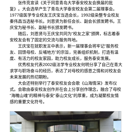
张传亮宣读《关于同意青岛大学泰安校友会换届的批
复》。大会选举产生了青岛大学泰安校友会第二届理事会。
1977级医学专业校友王庆宝当选会长，1992级染整专业校友
秦伟昌当选秘书长。刘恩贤为新任会长、副会长颁发聘书。王
庆宝为秘书长、副秘书长颁发聘书。
随后，刘恩贤与王庆宝共同为“校友之家”颁牌，标志着泰
安校友会有了固定的交流与服务阵地。
王庆宝在就职发言中表示，新一届理事会将牢记“服务校
友、回馈母校、反哺地方”的宗旨，完善组织机制，打造有温
度、有活力的校友家园，助力校友成长，服务泰安发展。
优秀校友代表2002级法学专业校友何明分享了自己在青大
求学与职场奋斗的经历，表达了对母校的感恩之情和对校友会
未来发展的热切期盼。
大会还特别举行了泰安校友会会歌《山海情深》发布仪
式。会歌由泰安校友创作并在会上分享创作理念，融合了母校
“海魄山魂”的精神与泰安“泰山文化”的厚重，成为凝聚校友情
感的重要文化符号。