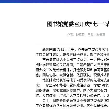
图书馆党委召开庆“七一”
作者：孙连营 来源：图书馆 编辑
新闻网讯
7月1日上午，图书馆党委召开庆“
主持会议并讲话，馆领导班子成员、部主任和全
李云海在讲话中提出三点意见：一是通过召
成比学赶帮超的良好局面；二是希望广大党员干
领会校三次党代会精神，打造服务型和学习型基层
念，团结协作、大胆创新、敢打硬仗，积极推进图
馆长陆婕代表领导班子向受表彰的先进党支
求：一是坚定不移进行党的政治建设，增强“四个意
组织建设，增强党组织凝聚力、向心力和号召力
位、爱岗敬业，增强广大党员的模范带头作用，
会上，副馆长荆斋荣宣读图书馆党委表彰决定
工作者和优秀党员颁发荣誉证书。优秀党员代表