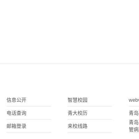
信息公开
智慧校园
web
电话查询
青大校历
青岛
青岛
邮箱登录
来校线路
管病