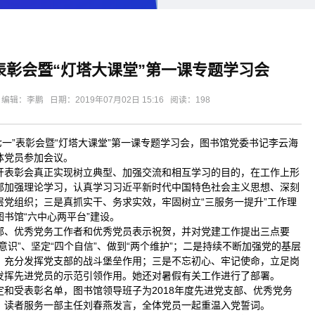
表彰会暨“灯塔大课堂”第一课专题学习会
：李鹏 日期：2019年07月02日 15:16 阅读：
198
七一”表彰会暨“灯塔大课堂”第一课专题学习会，图书馆党委书记李云海
体党员参加会议。
开表彰会真正实现树立典型、加强交流和相互学习的目的，在工作上形
部加强理论学习，认真学习习近平新时代中国特色社会主义思想、深刻
党组织；三是真抓实干、务求实效，牢固树立“三服务一提升”工作理
书馆“六中心两平台”建设。
部、优秀党务工作者和优秀党员表示祝贺，并对党建工作提出三点要
识”、坚定“四个自信”、做到“两个维护”；二是持续不断加强党的基层
，充分发挥党支部的战斗堡垒作用；三是不忘初心、牢记使命，立足岗
发挥先进党员的示范引领作用。她还对暑假有关工作进行了部署。
和受表彰名单，图书馆领导班子为2018年度先进党支部、优秀党务
、读者服务一部主任刘春燕发言，全体党员一起重温入党誓词。