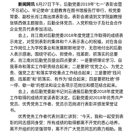
新闻网讯
6月27日下午，后勤党委2019年“七一”表彰会暨
“不忘初心、牢记使命”主题教育在图书馆报告厅举行，校党委
常委、副校长肖江南出席表彰会。表彰会邀请到文学院副教授
张轶西做主题报告，后勤全体党员、入党积极分子及社会合作
企业党员代表参加活动。
会上，肖江南对后勤党委2018年度党建工作取得的成绩表
示肯定，对受到表彰的集体和个人表示衷心的祝福，对在各自
工作岗位上为学校事业和发展默默地坚守、无怨地付出的后勤
人表示感谢。围绕守初心、担使命，找差距、抓落实的总要
求，肖江南对后勤党员提出四点要求：一是要把理论学习、自
我革命和落实工作职责结合起来；二是要把“忧党之心、为党之
责、强党之志”和落实学校重点工作结合起来；三是要把“找问
题、找差距”和“抓落实、有作为”结合起来；四是要把杜绝“停
一停、歇一歇”的想法和设立各项示范岗位和模范结合起来。
会上，由后勤党委副书记刘云通报后勤党委2018年度党建
工作取得的成绩并宣读表彰决定。后勤党委对2018年优秀共产
党员、优秀党务工作者、党员示范岗进行表彰并颁发荣誉证
书。
优秀党务工作者代表刘清仁讲到：“今天，我和一起受到表
彰的同志感同身受：所有成绩的取得都离不开党的悉心培养，
离不开组织的坚强领导，离不开广大党员同志的鼎力相助。我