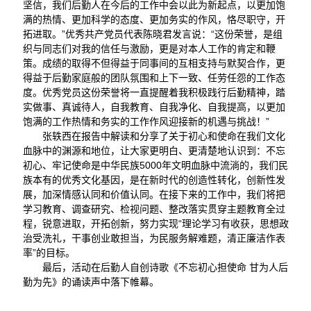
坚信，我们后勤人在今后的工作中会以此为新起点，以更加饱
满的热情、更加科学的态度、更加务实的作风，恪尽职守，开
拓进取。”优秀共产党员代表陈晓君发言说：“这份荣誉，是组
织与同志们对我的信任与激励，更是对本人工作的肯定和鞭
策。成绩的取得不但得益于同事间的互相支持与默契合作，更
得益于后勤家庭般的团队氛围和上下一致、任劳任怨的工作态
度。优秀党员这份荣誉将一直提醒着我积极践行后勤精神，踏
实做事、真诚待人，自我教育、自我净化、自我提高，以更加
饱满的工作热情和务实的工作作风迎接新的机遇与挑战！”
张轶西在报告中解读和分享了关于初心和使命在我们文化
血脉中的渊源和地位，让大家更明白、更清楚地认识到：不忘
初心、牢记使命是中华民族5000年文明血脉中流淌的，我们民
族本有的优秀文化基因，是在新时代的创造性转化，创新性发
展，加深情感认同和价值认同。在接下来的工作中，我们将把
学习教育、调查研究、检视问题、整改落实贯穿主题教育全过
程，锐意进取，开拓创新，努力实现“理论学习有收获，思想政
治受洗礼，干事创业敢担当，为民服务解难题，清正廉洁作表
率”的目标。
最后，活动在后勤人自创诗歌《不忘初心担使命 甘为人后
勤为先》的诵读声中落下帷幕。