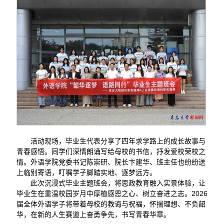
活动现场，毕业生代表分享了四年求学路上的成长故事与
青春感悟。同学们深情朗诵写给母校的书信，抒发爱校荣校之
情。外语学院党委书记陈崇研、院长卞建华、班主任也纷纷送
上临别寄语，叮嘱学子脚踏实地、逐梦远方。
此次沉浸式毕业主题班会，将思政教育融入实景体验，让
毕业生在重温校园岁月中厚植感恩之心、树立奋进之志。2026
届全体外语学子将带着母校的教诲与祝福，怀揣理想、不负韶
华，在新的人生赛道上奋勇争先，书写青春华章。