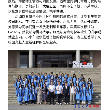
底线，珍惜师生情谊与同窗友谊。他希望同学们带着母校的培
育与期许，勇毅前行、大展宏图，同时不忘母校、心系母校，
以校友身份持续凝聚情谊、携手共进。
活动以专属毕业巴士环行校园的形式开展，让毕业生重游
校园地标，在回望青春中感悟成长、积蓄力量。活动开始前，
刘恩贤为同学们逐一发放定制毕业车票。车票车次标注为
G2026，始发站为青岛大学，终点站对应每位毕业生的升学或
就业去向。小小车票承载着母校的真挚祝福，也见证着学子从
校园奔赴人生新征程的全新起点。