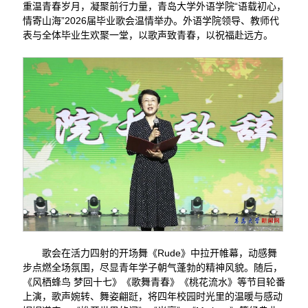
重温青春岁月，凝聚前行力量，青岛大学外语学院“语载初心，
情寄山海”2026届毕业歌会温情举办。外语学院领导、教师代
表与全体毕业生欢聚一堂，以歌声致青春，以祝福赴远方。
歌会在活力四射的开场舞《Rude》中拉开帷幕，动感舞
步点燃全场氛围，尽显青年学子朝气蓬勃的精神风貌。随后，
《风栖蜂鸟 梦回十七》《歌舞青春》《桃花流水》等节目轮番
上演，歌声婉转、舞姿翩跹，将四年校园时光里的温暖与感动