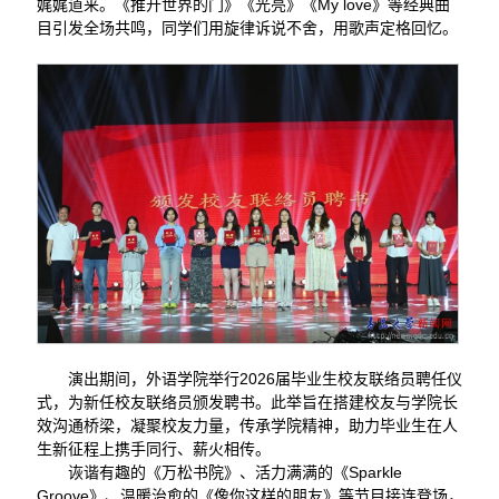
娓娓道来。《推开世界的门》《光亮》《My love》等经典曲
目引发全场共鸣，同学们用旋律诉说不舍，用歌声定格回忆。
演出期间，外语学院举行2026届毕业生校友联络员聘任仪
式，为新任校友联络员颁发聘书。此举旨在搭建校友与学院长
效沟通桥梁，凝聚校友力量，传承学院精神，助力毕业生在人
生新征程上携手同行、薪火相传。
诙谐有趣的《万松书院》、活力满满的《Sparkle
Groove》、温暖治愈的《像你这样的朋友》等节目接连登场，