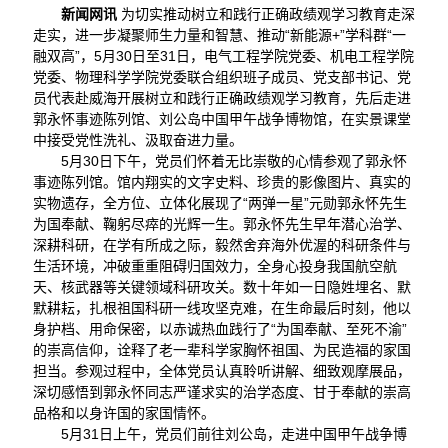
新闻网讯
为切实推动树立和践行正确政绩观学习教育走深
走实，进一步凝聚师生力量和智慧、推动“新能源+”学科群“一
融双高”，5月30日至31日，电气工程学院党委、机电工程学院
党委、物理科学学院党委联合组织班子成员、党支部书记、党
员代表赴威海开展树立和践行正确政绩观学习教育，先后走进
郭永怀事迹陈列馆、刘公岛中国甲午战争博物馆，在实景课堂
中接受党性洗礼、汲取奋进力量。
5月30日下午，党员们怀着无比崇敬的心情参观了郭永怀
事迹陈列馆。馆内翔实的文字史料、珍贵的影像图片、真实的
实物遗存，全方位、立体化展现了“两弹一星”元勋郭永怀先生
为国奉献、鞠躬尽瘁的光辉一生。郭永怀先生早年潜心治学、
深耕科研，在学有所成之际，毅然舍弃海外优渥的科研条件与
生活环境，冲破重重阻碍归国效力，全身心投身我国航空航
天、核武器等关键领域科研攻关。数十年如一日隐姓埋名、默
默耕耘，扎根祖国科研一线攻坚克难，在生命最后时刻，他以
身护档、用命保密，以赤诚热血践行了“为国奉献、至死不渝”
的崇高信仰，诠释了老一辈科学家胸怀祖国、为民造福的家国
担当。参观过程中，全体党员认真聆听讲解、细致观摩展品，
深切感悟到郭永怀同志严谨求实的治学态度、甘于奉献的崇高
品格和以身许国的家国情怀。
5月31日上午，党员们前往刘公岛，走进中国甲午战争博