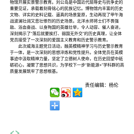
物馆开展实景警示教育。刘公岛是中国近代屈辱史与抗争史的
重要见证，承载着刻骨铭心的民族记忆。博物馆内丰富的历史
文物、详实的史料记载、逼真的场景复原，生动再现了甲午海
战波澜壮阔又悲壮惨烈的历史场景。北洋水师将士们不畏强
敌、浴血奋战、以身殉国的英雄壮举，令人动容、催人奋进，
深刻揭示了“落后就要挨打、弱国无外交”的历史真理，让全体
党员接受了一次深刻的爱国主义教育和历史警示教育。
此次威海主题党日活动，融英模精神学习与历史警示教育
于一体，是一次深刻的思想淬炼和党性提升。全体党员在英模
事迹中汲取精神力量，坚定了立德树人使命，在历史回望中砥
砺初心，凝聚了思想共识，为学校下一步“新能源+”学科群的高
质量发展筑牢了思想根基。
责任编辑：杨伦