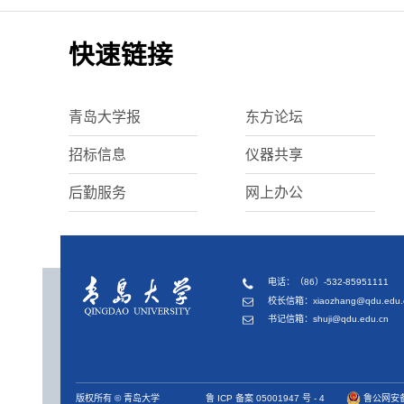
快速链接
青岛大学报
东方论坛
招标信息
仪器共享
后勤服务
网上办公
电话：（86）-532-85951111
校长信箱：xiaozhang@qdu.edu.
书记信箱：shuji@qdu.edu.cn
版权所有 © 青岛大学
鲁 ICP 备案 05001947 号 - 4
鲁公网安备 