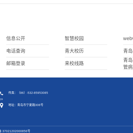
信息公开
智慧校园
web
电话查询
青大校历
青岛
青岛
邮箱登录
来校线路
管病
传真：（86）-532-85953085
cn
地址：青岛市宁夏路308号
37021202000856号