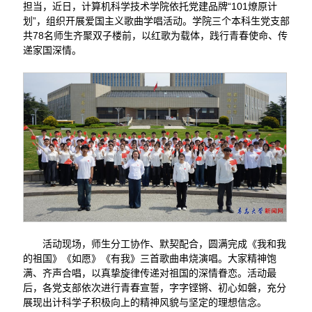
担当，近日，计算机科学技术学院依托党建品牌“101燎原计
划”，组织开展爱国主义歌曲学唱活动。学院三个本科生党支部
共78名师生齐聚双子楼前，以红歌为载体，践行青春使命、传
递家国深情。
活动现场，师生分工协作、默契配合，圆满完成《我和我
的祖国》《如愿》《有我》三首歌曲串烧演唱。大家精神饱
满、齐声合唱，以真挚旋律传递对祖国的深情眷恋。活动最
后，各党支部依次进行青春宣誓，字字铿锵、初心如磐，充分
展现出计科学子积极向上的精神风貌与坚定的理想信念。