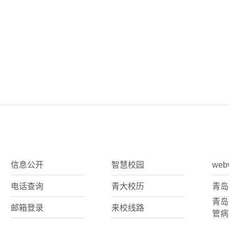
信息公开
智慧校园
web
电话查询
青大校历
青岛
青岛
邮箱登录
来校线路
管病