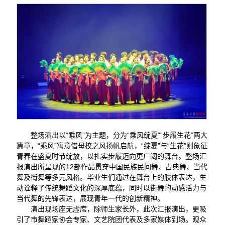
整场演出以“乘风”为主题，分为“乘风绽夏”“步履生花”两大
篇章，“乘风”寓意借母校之风扬帆启航，“绽夏”与“生花”则象征
青春在盛夏时节绽放，以扎实步履迈向更广阔的舞台。整场汇
报演出所呈现的12部作品贯穿中国民族民间舞、古典舞、当代
舞及街舞等多元风格。毕业生们通过在舞台上的肢体表达，生
动诠释了传统舞蹈文化的深厚底蕴，同时以街舞的动感活力与
当代舞的先锋表达，展现青年一代的创新精神。
演出现场座无虚席，除师生家长外，此次汇报演出，更吸
引了市舞蹈家协会专家、文艺院团代表及多家媒体到场。观众