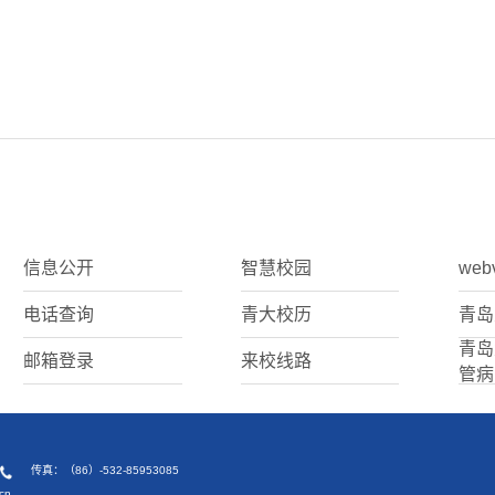
信息公开
智慧校园
web
电话查询
青大校历
青岛
青岛
邮箱登录
来校线路
管病
传真：（86）-532-85953085
cn