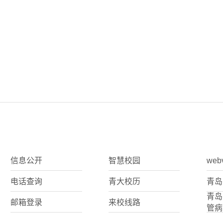
信息公开
智慧校园
web
电话查询
青大校历
青岛
青岛
邮箱登录
来校线路
管病