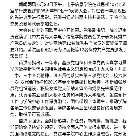
新闻网讯
6月28日下午，电子信息学院在诚思楼407会议
室举行庆祝建党98周年暨“七一”表彰大会，对过去一年涌现出
的先进典型进行表彰。党委书记苗洪丽主持并讲话，学院全体
党员及教师代表参加会议。
大会在雄壮的国歌声中拉开帷幕。党委副书记、院长迟宗
涛宣读了《中共青岛大学电子信息学院委员会关于表彰优秀共
产党员的决定》，对许丽艳等12名优秀共产党员的事迹做了简
要介绍。苗洪丽和迟宗涛为许丽艳等12名优秀共产党员颁发了
荣誉证书。
苗洪丽指出，一年来，基层党组织和全体党员认真学习贯
彻习近平新时代中国特色社会主义思想和党的十九大及十九届
二中、三中全会精神，深入贯彻落实校第三次党代会、校六届
一次“双代会”精神和2019年春季学期研讨班精神，不断加强基
层党组织建设，积极发挥党支部战斗堡垒和党员先锋模范作
用，认真落实立德树人根本任务和学院办大学理念，聚焦党建
工作与学院中心工作深度融合，团结带领全体师生，推动学院
各项工作快速健康发展，学院各项事业呈现出良好的发展态
势，取得了可喜成绩。
苗洪丽强调，面对新形势，新任务，新机遇，新挑战，我
们要始终坚持党的领导，坚持全面从严治党根本要求，进一步
加强和改进党的建设，党建与学院中心工作深度融合，充分发