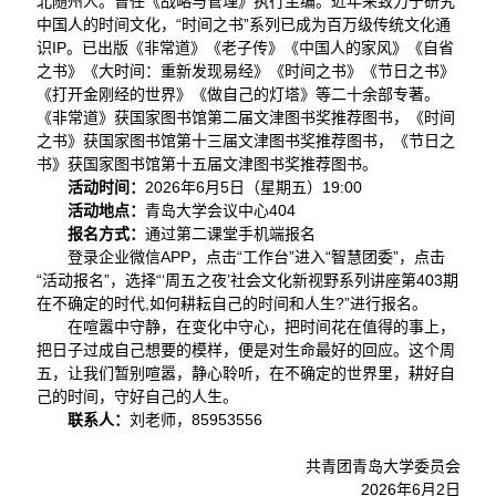
北随州人。曾任《战略与管理》执行主编。近年来致力于研究
中国人的时间文化，“时间之书”系列已成为百万级传统文化通
识IP。已出版《非常道》《老子传》《中国人的家风》《自省
之书》《大时间：重新发现易经》《时间之书》《节日之书》
《打开金刚经的世界》《做自己的灯塔》等二十余部专著。
《非常道》获国家图书馆第二届文津图书奖推荐图书，《时间
之书》获国家图书馆第十三届文津图书奖推荐图书，《节日之
书》获国家图书馆第十五届文津图书奖推荐图书。
活动时间：
2026年6月5日（星期五）19:00
活动地点：
青岛大学会议中心404
报名方式：
通过第二课堂手机端报名
登录企业微信APP，点击“工作台”进入“智慧团委”，点击
“活动报名”，选择“‘周五之夜’社会文化新视野系列讲座第403期
在不确定的时代,如何耕耘自己的时间和人生?”进行报名。
在喧嚣中守静，在变化中守心，把时间花在值得的事上，
把日子过成自己想要的模样，便是对生命最好的回应。这个周
五，让我们暂别喧嚣，静心聆听，在不确定的世界里，耕好自
己的时间，守好自己的人生。
联系人：
刘老师，85953556
共青团青岛大学委员会
2026年6月2日