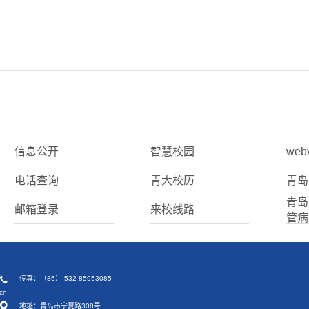
信息公开
智慧校园
web
电话查询
青大校历
青岛
青岛
邮箱登录
来校线路
管病
传真：（86）-532-85953085
cn
地址：青岛市宁夏路308号