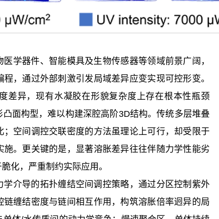
物医学器件、智能模具及生物传感器等领域前景广阔，
编程，通过外部刺激引发局域差异应变实现可控形变。
度差异，现有水凝胶在形貌复杂度上存在根本性瓶颈
形凸面构型，难以构建深腔高阶3D结构。传统多层堆叠
比；空间调控交联密度的方法虽理论上可行，却受限于
实施。更关键的是，显著溶胀差异往往伴随力学性能劣
于脆化，严重制约实际应用。
力学介导的拓扑缠结空间调控策略，通过分区控制紫外
控链缠结密度与链间相互作用，构筑溶胀倍率迥异的局