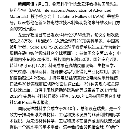
新闻网讯
7月1日，物理科学学院龙云泽教授被国际先进
材料学会（IAAM, International Association of Advanced
Materials）授予终身会士（Lifetime Fellow of IAAM）荣誉称
号，以表彰他在新型静电纺丝技术制备功能纳米纤维及应用方
面的突出贡献。
龙云泽教授目前已发表科研论文530余篇，论文引用次数
超过2.8万次，H指数86（入选全球前2%顶尖科学家、中国高
被引学者、ScholarGPS 2025全球学者榜单以过去五年为统计
周期在静电纺丝领域排名全球第四）；参编英文专著13本；申
请国内外专利220多项，授权国内专利150项，国外专利7项，
转让/许可专利17项；科研成果在高端仪器设备、生物医学、
空气过滤、纺织面料、能源催化等行业得到产业化应用，累计
销售额超过4.2亿元。手持静电纺丝装置原位电纺纳米纤维伤
口敷料30秒实现肝脏切除创面快速止血、3分钟实现心脏贯穿
伤快速止血、自供电眼球运动追踪系统等成果曾于2014年和
2026年先后被《科技日报》报道，2026年1月被国际著名出版
社Cell Press头条报道。
国际先进材料学会成立于2010年，总部设在瑞典，是一个
致力于推动全球先进材料、工程和技术发展的非营利性国际学
术组织，为先进材料科学、工程和技术在世界范围内快速发展
提供一个高水平的学术平台。该学会的会员包括全球150余个