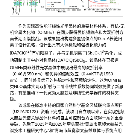
作为实现高性能非线性光学晶体的重要材料体系，有机-无
机金属卤化物（OIMHs）在同步获得强倍频效应和大双折射方
面长期面临挑战。该成果提出构建多氢键位点的D-π-A长链阳
离子设计策略，设计出具有大偶极矩和强极化能力的
2+
3-
[DA7ClQ]
有机阳离子，并与无机阴离子[Sb
Cl
]
杂化，成
2
9
功研制出非中心对称晶体(DA7ClQ)SbCl
。该晶体在已报道
5
OIMHs类非线性光学晶体中展现出最高的双折射率
（0.46@550 nm）和优异的倍频效应（0.4×KTP@1550
nm），同时兼具优异的热稳定性和环境稳定性。这为OIMHs
类NLO晶体实现双折射与二阶非线性系数协同增强提供了新思
路，有望推动下一代宽频太赫兹及非线性光学器件的材料突
破。
该成果在滕冰主持的国家自然科学基金区域联合重点项目
（U22A20123）资助下完成。该项目自立项以来，在实现宽频
太赫兹光谱关键晶体材料的自主可控制备方面取得一系列重要
突破，先后于2023年和2025年牵头获批“青岛市宽频太赫兹光
谱技术工程研究中心”和“青岛市超宽谱太赫兹晶体与系统应用