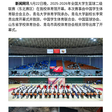
新闻网讯
5月22日晚，2025-2026年全国大学生篮球二级
联赛（东北赛区）在我校体育馆开幕。本次赛事由中国学生体
育联合会主办，青岛大学体育学院承办。青岛大学副校长李荣
贵出席开幕式并致辞。中国学生体育联合会、中国篮球协会、
山东省学校体育协会、青岛市高校体育协会相关领导出席了开
幕式。