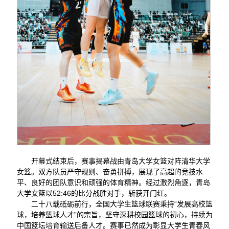
开幕式结束后，赛事揭幕战由青岛大学女篮对阵清华大学
女篮。双方队员严守规则、奋勇拼搏，展现了高超的竞技水
平、良好的团队意识和顽强的体育精神。经过激烈角逐，青岛
大学女篮以52:46的比分战胜对手，斩获开门红。
二十八载砥砺前行，全国大学生篮球联赛秉持“发展高校篮
球，培养篮球人才”的宗旨，坚守深耕校园篮球的初心，持续为
中国篮坛培育输送后备人才。赛事已然成为彰显大学生青春风