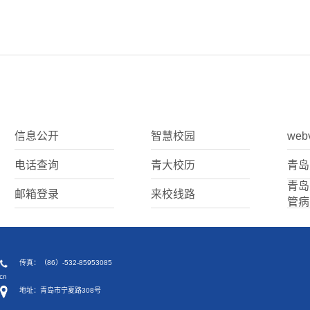
信息公开
智慧校园
web
电话查询
青大校历
青岛
青岛
邮箱登录
来校线路
管病
传真：（86）-532-85953085
cn
地址：青岛市宁夏路308号