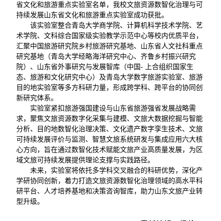
省文化和旅游重点实验室名单，我校文旅资源数智化治理与可
持续发展山东省文化和旅游重点实验室成功获批。
该实验室整合青岛大学商学院、计算机科学技术学院、艺
术学院、文科综合国家级实验教学示范中心等校内优质平台，
汇聚中国旅游研究院乡村旅游研究基地、山东省人文社科重点
研究基地（青岛大学经略海洋研究中心、齐鲁乡村振兴研究
院）、山东省外事研究与发展智库（中国- 上合组织国家生
态、旅游和文化研究中心）及青岛大学数字旅游实验室、旅游
目的地实验室等多方科研力量，形成跨学科、跨平台的协同创
新研究体系。
实验室紧扣旅游强国建设与山东省旅游强省发展战略需
求，聚焦文旅资源数字化采集与建模、文旅大数据挖掘与智能
分析、目的地数智化治理决策、文化遗产数字孪生技术、文旅
可持续发展评价与监测、智慧文旅系统研发与集成应用六大核
心方向，旨在通过数智化技术赋能文旅产业高质量发展，为区
域文旅可持续发展提供理论支撑与实践路径。
未来，实验室将依托多学科交叉融合的科研优势，深化产
学研协同创新，着力打造文旅资源数智化治理领域的高水平科
研平台、人才培养基地和决策咨询智库，助力山东文旅产业转
型升级。