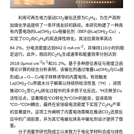
利用可再生电力驱动CO
催化还原为C
H
，为生产高附
2
2
4
加值化学品提供了一条环境友好的路径。本研究构建了一种具
有内置电场的La(OH)
-Cu电催化剂（BEF@La(OH)
-Cu），
3
3
实现了CO
向C
H
的高选择性转化，其法拉第效率高达
2
2
4
-2
84.2%，分电流密度达到842.0 mA cm
，并保持110小时的稳
定运行。此外，相应的C
H
生成速率和能量效率分别达到
2
4
-2
-1
2618.0μmol cm
h
和31.2%。基于多种原位表征与密度泛函
理论计算的综合分析表明，该催化剂通过堆叠La(OH)
与Cu层
3
形成La→O←Cu电子转移诱导的内置电场，有效触发
La(OH)
-Cu界面水分子解离以持续供给活性氢（*H），进而
3
推动CO
至C
H
转化过程中的多步质子化反应。*H迁移至Cu
2
2
4
活性位点，显著降低*CO转化为*COH的能垒，促进高效
*CO−*COH耦合，最终在安培级电流密度下实现了C
H
产率
2
4
的显著提升。这项工作阐明了内置电场策略在推进CO
还原反
2
应中的广阔前景，并为其它电催化体系中催化剂设计提供了借
鉴。
分子测量学研究院成立以来致力于电化学材料合成与绿色