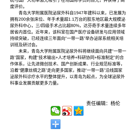
统与国产大功率激光吸引了在场国际学员的目光，并获得了高
度评价。
青岛大学附属医院泌尿外科自1947年建科以来，已发展为
拥有200余张床位、年手术量超1.1万台的胶东地区最大规模泌
尿外科中心，三/四级手术占比超80%，达芬奇手术量连续多年
居省内首位。近年来，该科室在国产医疗设备研发与应用领域
持续突破，已经连续三年面向“一带一路”举办泌尿系统相关培
训班及研讨会。
未来，青岛大学附属医院泌尿外科将继续面向共建“一带一
路”国家，构建“技术输出+人才培养+科研协同+标准制定”的合
作体系，让先进微创技术、国产创新成果、行业规范标准等，
沿着“健康丝绸之路”走向更多国家，推动“一带一路”沿线国家
泌尿外科诊疗水平的整体提升，以青岛为起点，为全球泌尿外
科事业发展贡献更多力量。
责任编辑：杨伦