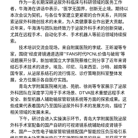
作为一名长期深耕泌尿外科临床与科研领域的医务工作
者，牛海涛在讲话中表示，“医学无国界，创新无止境。期待以
本次会议为契机，与各位专家建立更紧密的合作关系，共同探
索泌尿外科微创技术的未来，为人类健康事业作出更大贡献。
近年来，牛海涛与团队始终致力于泌尿外科手术的创新突破，
尤其在远程手术、自动化手术、手术机器人等前沿领域持续探
索。
技术培训交流会现场，来自附属医院的李斌、王昕凝等专
家，围绕“经皮肾镜通道选择”“FANS时代PCNL价值与破局”等
话题展开分享，新加坡国立大学医院蔡维仁则分享了近年来肾
结石手术技术的进步。埃及、印尼、马来西亚、沙特、越南等
国专家，从泌尿系结石的流行情况、诊疗策略到科室整体发
展，全方位展示各自医疗实践。
青岛大学附属医院褚光迪、苑航、徐尚等专家展示了泌尿
外科团队在深度学习用于手术场景、DTVA技术重塑远程手术
安全、新型机器人辅助输尿管软镜系统等方面的探索成果。这
些成果代表着国内乃至国际泌尿外科手术的发展方向，描绘了
相关领域的发展未来。
下午，研讨会进入实操演示环节，青岛大学附属医院泌尿
外科手术室配备的国产自研的可视肾镜系统辅助经皮肾镜手
术、国产一次性电子输尿管软镜搭配国产智能控压负压吸引系