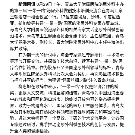
新闻网讯
8月29日上午，青岛大学附属医院泌尿外科主办
的第三届“一带一路”泌尿外科微创技术培训交流会在青岛汇泉
王朝酒店一楼会议室举行。17位来自埃及、沙特、印度尼西
亚、新加坡等共建“一带一路”国家的泌尿外科专家齐聚岛城，
与青岛大学附属医院泌尿外科的相关专家共话泌尿外科微创前
沿技术。青岛市卫生健康委员会党组书记、主任柳忠旭，青岛
大学党委常委、副校长，青大附院泌尿外科中心主任牛海涛出
席并致辞。
在为期一天的研讨中，与会专家通过专题研讨、手术演示
等环节开展交流，共探微创技术前沿，续写共建“一带一路”医
疗合作新篇章。作为胶东乃至全国泌尿外科领域的标杆，青岛
大学附属医院泌尿外科以此次大会为契机，再次彰显技术输出
与标准共享的担当，为建设“健康丝绸之路”注入青岛力量。
柳忠旭在致辞中表示，“一带一路”不仅是经济合作的桥
梁，更是人文交流、科技互鉴的纽带。青岛作为中国沿海重要
中心城市和国际化港口城市，始终以开放包容的姿态拥抱世
界，致力于构建高水平、国际化的医疗卫生服务体系，青岛大
学及其附属医院在泌尿外科领域拥有雄厚的实力和丰富的经
验，通过大会搭建了一个高效、丰硕的学术交流平台，让各国
专家通过研讨，携手推动泌尿外科微创技术的创新与发展，提
升全人类的健康福祉。