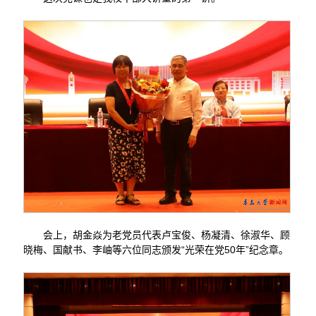
会上，胡金焱为老党员代表卢宝俊、杨凝清、徐淑华、顾
晓梅、国献书、李岫等六位同志颁发“光荣在党50年”纪念章。