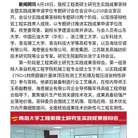
新闻网讯
6月18日，我校工程类硕士研究生实践成果答辩
会暨实践成果申请学位专题研讨会在会议中心210会议室召
开。会议分实践成果答辩和专题研讨两个阶段，以现场答辩检
验工程实践育人成效，以专题研讨推进实践成果申请学位改
革。校党委常委、副校长李建波出席并讲话。与会人员有山东
大学、中国石油大学（华东）、浙江理工大学、山东科技大
学、青岛理工大学、青岛科技大学等高校专家，以及海信空调
有限公司、海恩锯业有限公司、即发集团、江苏联发高端纺织
技术研究院等企业专家。研究生院副院长张宁主持会议。
第一阶段是工程类硕士研究生实践成果答辩会。第一组答
辩人来自机电工程学院机械工程专业硕士生于洋，以实践成果
《75Cr1材质圆锯片基体顶压检测工艺机理及辊压适张特性研
究》参与答辩。他紧扣装备制造行业工艺痛点，在校内导师王
玉奇副教授、海恩锯业有限公司企业导师鞠军伟高级工程师联
合指导下，聚焦锯片生产检测关键技术攻关，成果具备较强产
业落地价值。答辩委员会围绕工艺机理、现场应用、技术优化
方向开展细致提问，全面核验成果技术创新性与工程实用性。