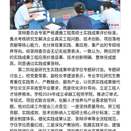
答辩委员会专家严格遵循工程类硕士实践成果评价标准，
重点考核研究生解决企业真实工程问题、技术创新、项目落地
贡献等核心能力，充分体现重实践、重应用、重产出的专硕培
养导向。经答辩委员会无记名投票表决，一致认为，两位同学
的实践成果工程应用价值显著、技术创新明确、整体完成度
高，同意通过实践成果答辩。
第二阶段是研究生实践成果申请学位专题研讨会。专题研
讨会上，校党委常委、副校长李建波表示，专业学位研究生教
育重在实践育人、产教融合、服务产业，以优质实践成果替代
学位论文并非放宽毕业要求，而是优化评价导向、立足工程人
才培养根本。学校2024年成立卓越工程师学院，推进订单式、
专班式、项目式联合培养，化解人才培养与产业需求脱节问
题。他对后续工作提出三点意见：一是坚持质量导向，将工程
贡献、实践成效、技术创新纳入工程硕士核心评价标准；二是
健全制度体系，细化实践成果认定、答辩评审等全流程规范，
守住学位质量红线；三是深化产教协同，拓展实践平台、建强