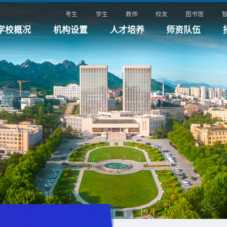
考生
学生
教师
校友
图书馆
学校概况
机构设置
人才培养
师资队伍