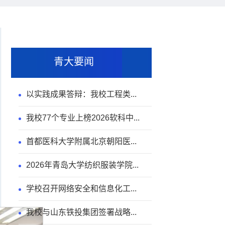
青大要闻
以实践成果答辩：我校工程类...
我校77个专业上榜2026软科中...
首都医科大学附属北京朝阳医...
2026年青岛大学纺织服装学院...
学校召开网络安全和信息化工...
我校与山东铁投集团签署战略...