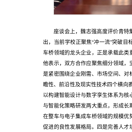
座谈会上，魏志强高度评价青特
出，当前学校正聚焦“冲一流”突破
车桥领域的龙头企业，正是承载此类
他表示，双方合作应聚焦细分领域，
是紧密围绕企业刚需、市场空间、对
瞻性、前沿性及现实性技术四个横向赛
以构建智能设计与数字孪生体系为核
与智能化策略研发两大重点，形成长
在整车与电子集成车桥领域的规模优
促进的良性发展格局。四是完善人才