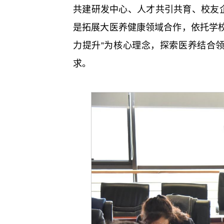
共建研发中心、人才共引共育、校友
是拓展大医养健康领域合作，依托学
力提升”为核心理念，探索医养结合
求。