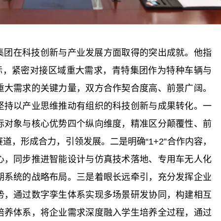
集团在科技创新与产业发展方面取得的突出成就。他指
目标，紧密对接区域重大需求，青特集团作为特种车辆与
重大需求的关键力量，双方合作契合度高、前景广阔。
坚持以产业思维推动有组织的科技创新与成果转化。一
标对象与核心优势四个纵向维度，精准区分颠覆性、前
道，形成合力，引领发展。二是明确“1+2”合作内容，
心，同步推进智能设计与仿真技术落地、专用车无人化
期系统的战略布局。三是着眼长远牵引，充分发挥企业
势，通过数字孪生体系实现多场景研发协同，构建相互
培养体系，将企业需求深度融入学生培养全过程，通过