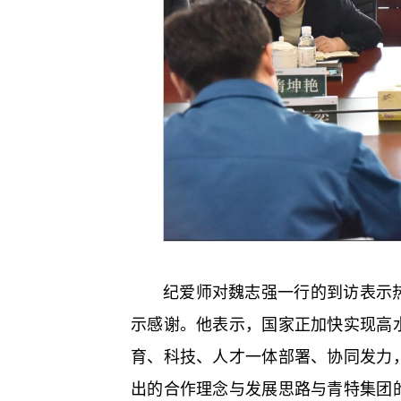
纪爱师对魏志强一行的到访表示
示感谢。他表示，国家正加快实现高
育、科技、人才一体部署、协同发力
出的合作理念与发展思路与青特集团