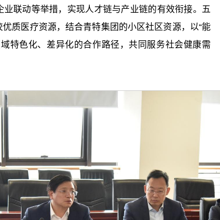
企业联动等举措，实现人才链与产业链的有效衔接。五
校优质医疗资源，结合青特集团的小区社区资源，以“能
领域特色化、差异化的合作路径，共同服务社会健康需