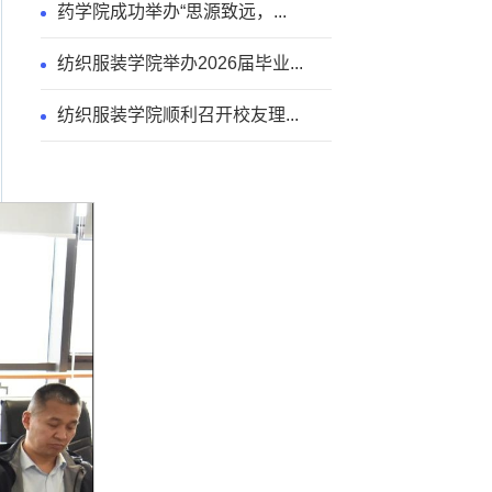
药学院成功举办“思源致远，...
纺织服装学院举办2026届毕业...
纺织服装学院顺利召开校友理...