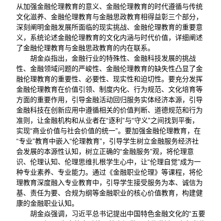
从加强金融伦理教育的意义、金融伦理教育的时代遵循与传统
文化滋养、金融伦理教育与金融思政教育相得益彰三个部分，
深刻阐明金融发展所面临的现实挑战、金融伦理教育的重要意
义，系统论述金融伦理教育的文化内涵与时代价值，详细阐述
了金融伦理教育与金融思政教育的内在联系。
胡金焱指出，金融行业的特殊性、金融科技发展的挑战
性、金融领域问题的严峻性、金融伦理教育的缺失性凸显了金
融伦理教育的重要性、必要性、现实性和迫切性。要充分发挥
金融伦理教育在价值引领、制度内化、行为规范、文化培育等
方面的重要作用，引导金融活动回归服务实体经济本源，引导
金融科技在创新应用中遵循相关的价值判断、道德规范和行为
准则，让金融机构和从业者在“逐利”与“守义”之间找到平衡，
实现“商业价值与社会价值的统一”。要加强金融伦理教育，在
“专业”教育中嵌入“伦理教育”，引导学生树立金融服务经济社
会发展的本源性认知，树立正确的“金融服务”观，将伦理意
识、伦理认知、伦理思维扎根学生心中，让“伦理自觉”成为一
种专业素养、专业能力。通过《金融职业伦理》等课程，将伦
理教育深度融入专业教育中，引导学生接受服务为本、诚信为
基、责任为要、合规为纲等金融职业的核心价值教育，构建健
康的金融职业认知。
胡金焱强调，习近平总书记提出中国特色金融文化的“五要