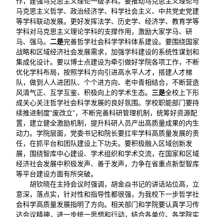
作，建强马克思主义理论一级学科。要推动马克思主义理论与
马克思主义哲学、政治经济学、科学社会主义、中共党史党建
等学科联动发展。更好发挥法学、历史学、经济学、教育学等
学科对马克思主义理论学科的支撑作用，激励大家学马、研
马、强马。
二是
完善哲学社会科学学科体系建设。要围绕国家
战略和区域经济社会发展需求，加强学科建设的系统性谋划和
集成化设计。要以博士点建设为牵引做好学院各项工作，不断
优化学科布局，按照学科方向引进高水平人才，搭建人才梯
队，做到人人进团队、个个进方向、老中青相结合，不断营造
风清气正、互学互鉴、积极向上的学术生态。
三是
全校上下形
成关心关注哲学社会科学发展的良好氛围。学校职能部门要持
续推进制度“废改立”，不断完善科研管理机制，统筹好资源配
置，建立健全激励机制，提升科研人员产出高质量成果的内生
动力。学院层面，党委书记和院长要扛牢学科高质量发展的责
任，在抓平台和团队建设上下功夫。要积极融入区域创新发
展，围绕智库中心建设、学术组织和学术交流，在国家和区域
经济社会发展中积极发声、善于发声，力争在省重点新型智库
等平台建设方面有所突破。
胡钦晓在主持会议时强调，胡金焱书记的讲话站位高，立
意深，落点实，针对性和指导性都很强，为我校下一步哲学社
会科学高质量发展指明了方向。相关部门和学院要认真学习传
达会议精神，进一步统一思想和行动，结合各单位、各学院实