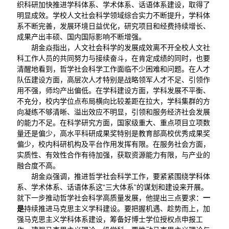
织科研加快推进学科体系、学术体系、话语体系建设，取得了
明显成效。学校人文社会科学领域综合实力不断提升，学科体
系不断完善，发展环境日益优化，研究项目和经费持续增长、
成果产出丰硕、国内国际影响不断增强。
胡金焱指出，人文社会科学的发展成效离不开全校人文社
科工作人员的共同努力与接续奋斗，在肯定成绩的同时，也要
清醒地看到，哲学社会科学工作面临不少困难和问题。在人才
队伍建设方面，高层次人才特别是战略领军人才不足、引领作
用不强，师均产出偏低。在学科建设方面，学科发展不平衡、
不充分，校内学位点布局横向比较差距在拉大，学科集群的方
向凝练不够清晰、溢出效应不明显，引领和服务经济社会发展
的能力不足。在科学研究方面，国家级重大、重点项目立项数
量还是偏少，高水平科研成果奖特别是教育部高校优秀成果奖
偏少，校内科研机构及平台作用发挥有限。在服务社会方面，
实质性、有效性合作有待加强，获取资源能力有限，与产业的
融合度不高。
胡金焱强调，推进哲学社会科学工作，要紧紧围绕学科体
系、学术体系、话语体系这“三大体系”的谋划和建设来开展。
就下一步推动哲学社会科学高质量发展，他提出三点要求：
一
是
持续推进马克思主义学科建设。要把握机遇、趁势而上，加
强马克思主义学科体系建设，筹备好博士学位授权点申报工