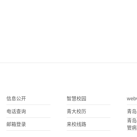
信息公开
智慧校园
web
电话查询
青大校历
青岛
青岛
邮箱登录
来校线路
管病