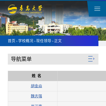
现任领导
首页
学校概况
现任领导
正文
>
>
>
导航菜单
姓 名
胡金焱
魏志强