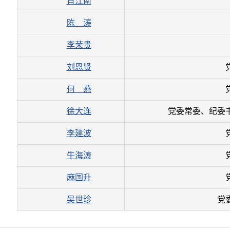
肖江南
陈 涛
李荣贵
刘恩贤
何 燕
徐大连
党委常委、纪委
李建波
牛海涛
麻国升
吴世珍
党