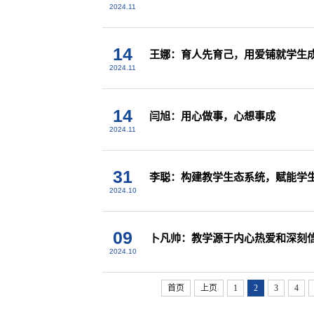
2024.11
14
王娜：育人先育己，用爱铺就学生
2024.11
14
闫旭：用心做事，心想事成
2024.11
31
李聪：构建教学生态系统，赋能学
2024.10
09
卜凡帅：教学源于内心热爱和深刻
2024.10
首页
上页
1
2
3
4