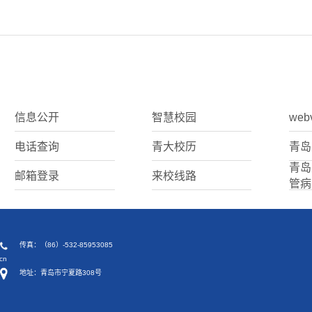
信息公开
智慧校园
web
电话查询
青大校历
青岛
青岛
邮箱登录
来校线路
管病
传真：（86）-532-85953085
cn
地址：青岛市宁夏路308号