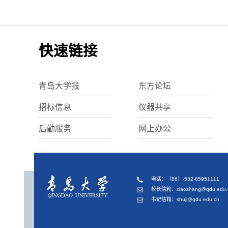
快速链接
青岛大学报
东方论坛
招标信息
仪器共享
后勤服务
网上办公
电话：（86）-532-85951111
校长信箱：xiaozhang@qdu.edu.
书记信箱：shuji@qdu.edu.cn