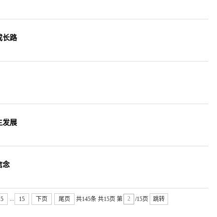
成长路
生发展
信念
...
5
15
下页
尾页
共145条
共15页
第
/15页
跳转