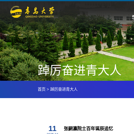
踔厉奋进青大人
首页
>
踔厉奋进青大人
11
张嗣瀛院士百年诞辰追忆