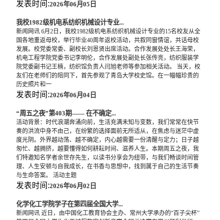
发表时间:
2026年06月05日
我校1982级机电系纺织机械设计专业...
新闻网讯 6月2日，我校1982级机电系纺织机械设计专业的15名校友从全
国各地重返母校，举行毕业40周年返校活动，共叙同窗情谊，共话母校
发展。校党委常委、副校长刘恩贤出席活动。合作发展处处长王海荣，
机电工程学院党委书记李明伦，合作发展处副处长张传亮，纺织服装学
院党委副书记王楠，纺织馆负责人闫旭老师等参加相关活动。 当天，校
友们在老师们的陪同下，首先参观了青岛大学校史馆。在一幅幅珍贵的
历史照片和一
发表时间:
2026年06月04日
“周五之夜”第403期—— 在不确定...
活动背景：时代浪潮奔涌向前，生活充满未知与变数，我们常常在快节
奏的洪流中身不由己，在纷繁的选择面前无所适从，在焦虑与迷茫中虚
度光阴。外界越动荡、越不确定，内心越需要一份清醒与定力；日子越
匆忙、越拥挤，越要懂得如何耕耘时间、滋养人生。本期周五之夜，我
们特邀知名学者余世存先生，以读书分享会为纽带，与我们畅谈时间管
理、人生安顿与自我成长，在书香与思想中，找到属于自己的生活节奏
与生命答案。 活动主题
发表时间:
2026年06月02日
化学化工学院学子在第四届全国大学...
新闻网讯 近日，由中国化工教育协会主办、常州大学承办的“百子尖杯”