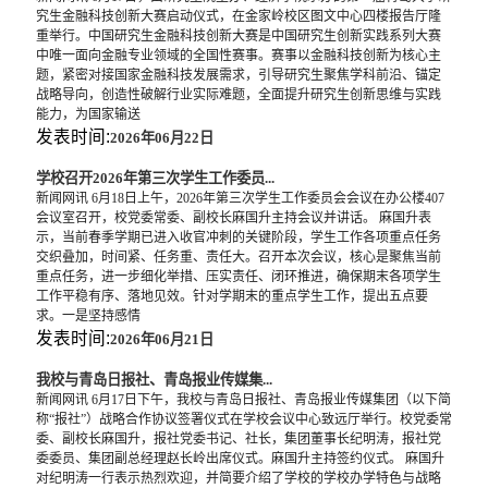
究生金融科技创新大赛启动仪式，在金家岭校区图文中心四楼报告厅隆
重举行。中国研究生金融科技创新大赛是中国研究生创新实践系列大赛
中唯一面向金融专业领域的全国性赛事。赛事以金融科技创新为核心主
题，紧密对接国家金融科技发展需求，引导研究生聚焦学科前沿、锚定
战略导向，创造性破解行业实际难题，全面提升研究生创新思维与实践
能力，为国家输送
发表时间:
2026年06月22日
学校召开2026年第三次学生工作委员...
新闻网讯 6月18日上午，2026年第三次学生工作委员会会议在办公楼407
会议室召开，校党委常委、副校长麻国升主持会议并讲话。 麻国升表
示，当前春季学期已进入收官冲刺的关键阶段，学生工作各项重点任务
交织叠加，时间紧、任务重、责任大。召开本次会议，核心是聚焦当前
重点任务，进一步细化举措、压实责任、闭环推进，确保期末各项学生
工作平稳有序、落地见效。针对学期末的重点学生工作，提出五点要
求。一是坚持感情
发表时间:
2026年06月21日
我校与青岛日报社、青岛报业传媒集...
新闻网讯 6月17日下午，我校与青岛日报社、青岛报业传媒集团（以下简
称“报社”）战略合作协议签署仪式在学校会议中心致远厅举行。校党委常
委、副校长麻国升，报社党委书记、社长，集团董事长纪明涛，报社党
委委员、集团副总经理赵长岭出席仪式。麻国升主持签约仪式。 麻国升
对纪明涛一行表示热烈欢迎，并简要介绍了学校的学校办学特色与战略