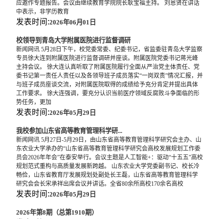
应邀作专题报告。会议由继续教育学院院长耿宝福主持。 刘恩贤在讲话
中表示，非学历教育
发表时间:
2026年06月01日
校领导到青岛大学附属医院进行监督调研
新闻网讯 5月28日下午，校党委常委、纪委书记，省监委驻青岛大学监察
专员徐大连到附属医院进行监督调研并座谈。附属医院党委书记蒋光峰
主持会议。 徐大连认真听取了附属医院履行全面从严治党主体责任、党
委书记第一责任人责任以及各领导班子成员落实“一岗双责”情况汇报，并
与班子成员座谈交流，对附属医院取得的成绩给予充分肯定并提出具体
工作要求。 徐大连强调，要充分认识当前医疗领域反腐败斗争面临的形
势任务，更加
发表时间:
2026年05月29日
我校参加山东省高等教育管理科学研...
新闻网讯 5月27日-5月29日，由山东省高等教育管理科学研究会主办、山
东农业大学承办的“山东省高等教育管理科学研究会高校发展规划工作委
员会2026年年会”在泰安举行。会议主题是人工智能+：驱动“十五五”高校
规划范式重构与高质量发展新跨越。 山东农业大学党委副书记、校长冷
畅俭，山东省教育厅发展规划处副处长王磊，山东省高等教育管理科学
研究会会长宋承祥出席会议并讲话。全省80余所高校170余名高校
发表时间:
2026年05月29日
2026年第8期（总第1910期）