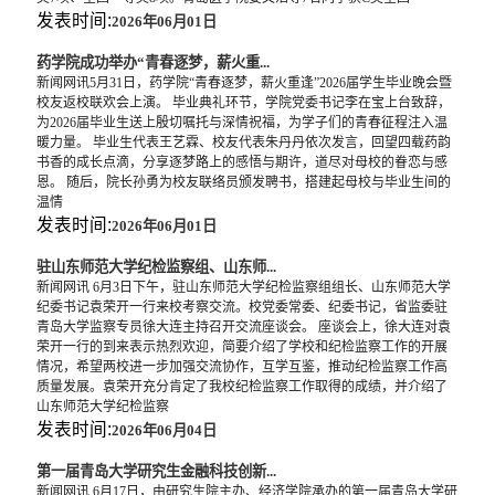
发表时间:
2026年06月01日
药学院成功举办“青春逐梦，薪火重...
新闻网讯5月31日，药学院“青春逐梦，薪火重逢”2026届学生毕业晚会暨
校友返校联欢会上演。 毕业典礼环节，学院党委书记李在宝上台致辞，
为2026届毕业生送上殷切嘱托与深情祝福，为学子们的青春征程注入温
暖力量。 毕业生代表王艺霖、校友代表朱丹丹依次发言，回望四载药韵
书香的成长点滴，分享逐梦路上的感悟与期许，道尽对母校的眷恋与感
恩。 随后，院长孙勇为校友联络员颁发聘书，搭建起母校与毕业生间的
温情
发表时间:
2026年06月01日
驻山东师范大学纪检监察组、山东师...
新闻网讯 6月3日下午，驻山东师范大学纪检监察组组长、山东师范大学
纪委书记袁荣开一行来校考察交流。校党委常委、纪委书记，省监委驻
青岛大学监察专员徐大连主持召开交流座谈会。 座谈会上，徐大连对袁
荣开一行的到来表示热烈欢迎，简要介绍了学校和纪检监察工作的开展
情况，希望两校进一步加强交流协作，互学互鉴，推动纪检监察工作高
质量发展。袁荣开充分肯定了我校纪检监察工作取得的成绩，并介绍了
山东师范大学纪检监察
发表时间:
2026年06月04日
第一届青岛大学研究生金融科技创新...
新闻网讯 6月17日，由研究生院主办、经济学院承办的第一届青岛大学研