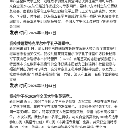
第四届全国大学生化工过程数字创新竞赛全国总决赛在常州顺利举行。
来自全国247支队伍经过作品提交与专家网评，最终67支本科生队伍晋级
总决赛。由我校化学化工学院2023级化学工程与工艺专业商克翔、吴家
盛、李宇姗、付怀臻、赵海缘五名学生组成的“苯腾不息队”在总决赛中表
现优异，荣获本科生组国家特等奖。 全国大学生化工过程数字创新竞赛
是我国
发表时间:
2026年06月01日
我校共建蒙特克里尔中学孔子课堂中...
新闻网讯 6月1日，澳大利亚巴拉瑞特市政府在政府大楼会议厅隆重举行
老年志愿者颁奖仪式。我校共建蒙特克里尔中学孔子课堂中方院长杨际
军荣获由巴拉瑞特市市长特蕾西（Tracey）亲笔签发的志愿者奖励证书。
特蕾西市长在致辞中高度评价全体获奖志愿者为巴拉瑞特市社区健康与
福祉所付出的时间与精力，充分肯定其无私奉献的精神品质，以及为巴
拉瑞特市荣膺“全球最幸福城市”第十六名、澳大利亚第一名所作出的积极
贡献
发表时间:
2026年06月04日
我校学子在2026年全国大学生英语竞...
新闻网讯 近日，2026年全国大学生英语竞赛（NECCS）决赛在山东师范
大学落下帷幕。我校学子在比赛中发挥出色，共荣获全国特等奖7项、全
国一等奖8项。其中，特等奖获奖人数实现新突破，位居山东省高校第二
位。 本次决赛，我校共有15名学生晋级，与来自全省高校的300余名选手
参加B类（英语专业组）和C类（非英语专业组）比赛，共荣获全国特等
奖7项、全国一等奖8项。青岛医学院姜文浩等7名同学获C类全国