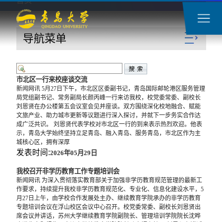
首页
导航菜单
市北区一行来校座谈交流
新闻网讯 5月27日下午，市北区区委副书记，青岛国际邮轮港区服务管理
局党组副书记、常务副局长颜丙峰一行来访我校，校党委常委、副校长
刘恩贤在办公楼第五会议室会见并座谈。双方围绕深化校地融合、赋能
文旅产业、助力城市更新等议题进行深入探讨，并就下一步务实合作达
成广泛共识。 刘恩贤代表学校对市北区一行的到来表示热烈欢迎。他表
示，青岛大学始终坚持立足青岛、融入青岛、服务青岛，市北区作为主
城核心区，拥有深厚
发表时间:
2026年05月29日
我校召开非学历教育工作专题培训会
新闻网讯 为深入贯彻落实教育部关于加强非学历教育规范管理的最新工
作要求，持续提升我校非学历教育规范化、专业化、信息化建设水平，5
月27日上午，由学校合作发展处主办、继续教育学院承办的非学历教育
专题培训会议在浮山校区会议中心召开。校党委常委、副校长刘恩贤出
席会议并讲话，苏州大学继续教育学院副院长、管理培训学院院长沈晔